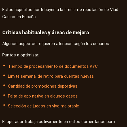
Estos aspectos contribuyen a la creciente reputación de Vlad
Casino en España.
Críticas habituales y áreas de mejora
Algunos aspectos requieren atención según los usuarios:
Puntos a optimizar:
Tiempo de procesamiento de documentos KYC
Límite semanal de retiro para cuentas nuevas
Cantidad de promociones deportivas
Falta de app nativa en algunos casos
Selección de juegos en vivo mejorable
El operador trabaja activamente en estos comentarios para