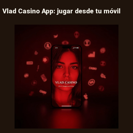
Vlad Casino App: jugar desde tu móvil