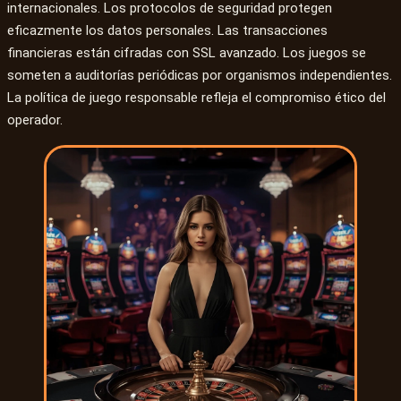
internacionales. Los protocolos de seguridad protegen
eficazmente los datos personales. Las transacciones
financieras están cifradas con SSL avanzado. Los juegos se
someten a auditorías periódicas por organismos independientes.
La política de juego responsable refleja el compromiso ético del
operador.