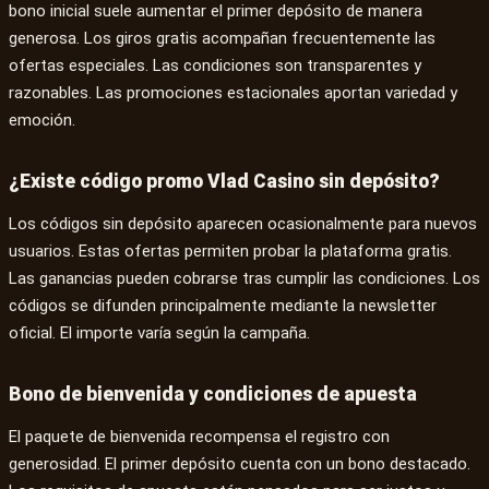
bono inicial suele aumentar el primer depósito de manera
generosa. Los giros gratis acompañan frecuentemente las
ofertas especiales. Las condiciones son transparentes y
razonables. Las promociones estacionales aportan variedad y
emoción.
¿Existe código promo Vlad Casino sin depósito?
Los códigos sin depósito aparecen ocasionalmente para nuevos
usuarios. Estas ofertas permiten probar la plataforma gratis.
Las ganancias pueden cobrarse tras cumplir las condiciones. Los
códigos se difunden principalmente mediante la newsletter
oficial. El importe varía según la campaña.
Bono de bienvenida y condiciones de apuesta
El paquete de bienvenida recompensa el registro con
generosidad. El primer depósito cuenta con un bono destacado.