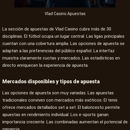
Vlad Casino Apuestas
La sección de apuestas de Vlad Casino cubre más de 30
disciplinas. El fútbol ocupa un lugar central. Las ligas principales
cuentan con una cobertura amplia. Las opciones de apuesta se
adaptan a las preferencias del público español. La interfaz
muestra claramente cuotas y mercados. Las estadísticas en
directo enriquecen la experiencia de apuesta.
Mercados disponibles y tipos de apuesta
Las opciones de apuesta son muy variadas. Las apuestas
tradicionales conviven con mercados más exóticos. El tenis
ofrece mercados detallados set a set. El baloncesto permite
apuestas en rendimiento individual. Los e-sports ganan
importancia creciente. Las combinadas aumentan el potencial de
ganancia.