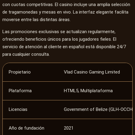
con cuotas competitivas. El casino incluye una amplia selección
de tragamonedas y mesas en vivo. La interfaz elegante facilita
moverse entre las distintas áreas.
Las promociones exclusivas se actualizan regularmente,
ofreciendo beneficios únicos para los jugadores fieles. El
servicio de atención al cliente en español está disponible 24/7
para cualquier consulta.
Propietario
Vlad Casino Gaming Limited
Plataforma
HTML5, Multiplataforma
Licencias
Government of Belize (GLH-OCCH
Año de fundación
2021