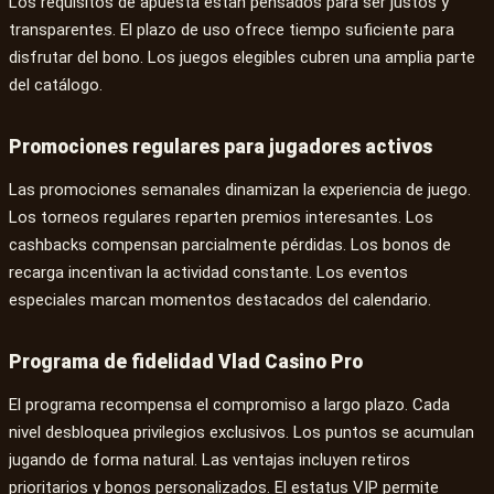
Los requisitos de apuesta están pensados para ser justos y
transparentes. El plazo de uso ofrece tiempo suficiente para
disfrutar del bono. Los juegos elegibles cubren una amplia parte
del catálogo.
Promociones regulares para jugadores activos
Las promociones semanales dinamizan la experiencia de juego.
Los torneos regulares reparten premios interesantes. Los
cashbacks compensan parcialmente pérdidas. Los bonos de
recarga incentivan la actividad constante. Los eventos
especiales marcan momentos destacados del calendario.
Programa de fidelidad Vlad Casino Pro
El programa recompensa el compromiso a largo plazo. Cada
nivel desbloquea privilegios exclusivos. Los puntos se acumulan
jugando de forma natural. Las ventajas incluyen retiros
prioritarios y bonos personalizados. El estatus VIP permite