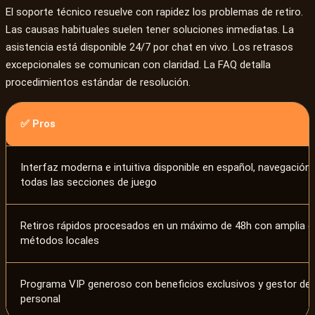
El soporte técnico resuelve con rapidez los problemas de retiro.
Las causas habituales suelen tener soluciones inmediatas. La
asistencia está disponible 24/7 por chat en vivo. Los retrasos
excepcionales se comunican con claridad. La FAQ detalla
procedimientos estándar de resolución.
✅ Pros
Interfaz moderna e intuitiva disponible en español, navegación 
todas las secciones de juego
Retiros rápidos procesados en un máximo de 48h con amplia o
métodos locales
Programa VIP generoso con beneficios exclusivos y gestor de
personal