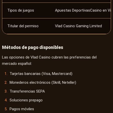
Tipos de juegos
Apuestas DeportivasCasino en V
Titular del permiso
Vlad Casino Gaming Limited
Métodos de pago disponibles
Las opciones de Vlad Casino cubren las preferencias del
mercado español:
Tarjetas bancarias (Visa, Mastercard)
Monederos electrónicos (Skrill, Neteller)
Transferencias SEPA
Soluciones prepago
Pagos móviles