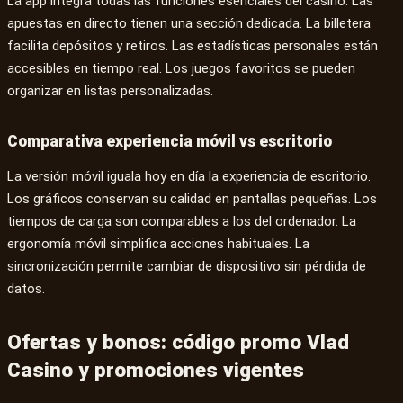
La app integra todas las funciones esenciales del casino. Las
apuestas en directo tienen una sección dedicada. La billetera
facilita depósitos y retiros. Las estadísticas personales están
accesibles en tiempo real. Los juegos favoritos se pueden
organizar en listas personalizadas.
Comparativa experiencia móvil vs escritorio
La versión móvil iguala hoy en día la experiencia de escritorio.
Los gráficos conservan su calidad en pantallas pequeñas. Los
tiempos de carga son comparables a los del ordenador. La
ergonomía móvil simplifica acciones habituales. La
sincronización permite cambiar de dispositivo sin pérdida de
datos.
Ofertas y bonos: código promo Vlad
Casino y promociones vigentes