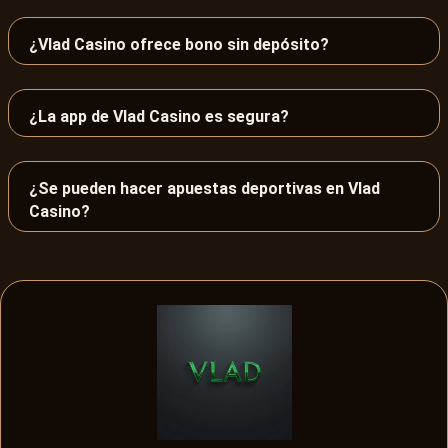
giros gratis. Esta oferta está destinada a nuevas
Los retiros se realizan desde la sección "Cajero" de la
inscripciones y viene con requisitos de apuesta razonables.
¿Vlad Casino ofrece bono sin depósito?
cuenta. Tras seleccionar importe y método, el
procesamiento toma 24-48h. La verificación de identidad
Los bonos sin depósito aparecen ocasionalmente para
es necesaria en el primer retiro.
¿La app de Vlad Casino es segura?
nuevos registros vía newsletter. En ciertas campañas los
nuevos usuarios pueden recibir 10€ gratis al verificar su
La aplicación usa cifrado SSL avanzado y protocolos de
cuenta por SMS.
¿Se pueden hacer apuestas deportivas en Vlad
seguridad modernos. Los datos personales y financieros
Casino?
están protegidos al máximo.
La sección de apuestas cubre más de 30 disciplinas con
cuotas competitivas. Las apuestas en directo, el cashout y
el streaming en vivo están disponibles para eventos
principales.