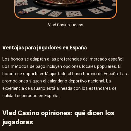
Vlad Casino juegos
Ventajas para jugadores en España
Los bonos se adaptan a las preferencias del mercado español.
Los métodos de pago incluyen opciones locales populares. El
horario de soporte está ajustado al huso horario de España. Las
promociones siguen el calendario deportivo nacional. La
experiencia de usuario está alineada con los estándares de
calidad esperados en España.
Vlad Casino opiniones: qué dicen los
jugadores