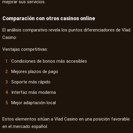
mejorar sus servicios.
Comparación con otros casinos online
El análisis comparativo revela los puntos diferenciadores de Vlad
Casino:
Ventajas competitivas:
Condiciones de bonos más accesibles
Mejores plazos de pago
Soporte más rápido
Interfaz más moderna
Mejor adaptación local
Estos elementos sitúan a Vlad Casino en una posición favorable
en el mercado español.