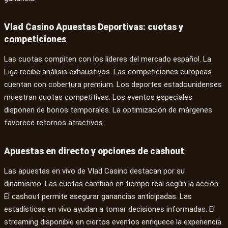
Vlad Casino Apuestas Deportivas: cuotas y
competiciones
Las cuotas compiten con los líderes del mercado español. La
Liga recibe análisis exhaustivos. Las competiciones europeas
cuentan con cobertura premium. Los deportes estadounidenses
muestran cuotas competitivas. Los eventos especiales
disponen de bonos temporales. La optimización de márgenes
favorece retornos atractivos.
Apuestas en directo y opciones de cashout
Las apuestas en vivo de Vlad Casino destacan por su
dinamismo. Las cuotas cambian en tiempo real según la acción.
El cashout permite asegurar ganancias anticipadas. Las
estadísticas en vivo ayudan a tomar decisiones informadas. El
streaming disponible en ciertos eventos enriquece la experiencia.